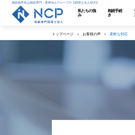
相続税申告は相続専門・業界No1グループの【税理士法人NCP】
私たちの強
相続手続
み
き
トップページ
お客様の声
柔軟な対応