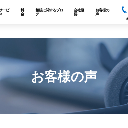
サービ
料
相続に関するブロ
会社概
お客様の
ス
金
グ
要
声
お客様の声