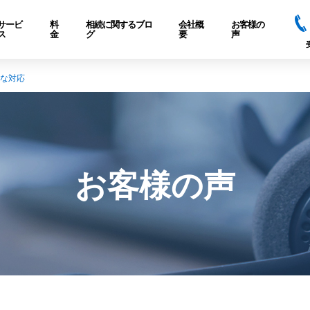
サービ
料
相続に関するブロ
会社概
お客様の
ス
金
グ
要
声
寧な対応
お客様の声