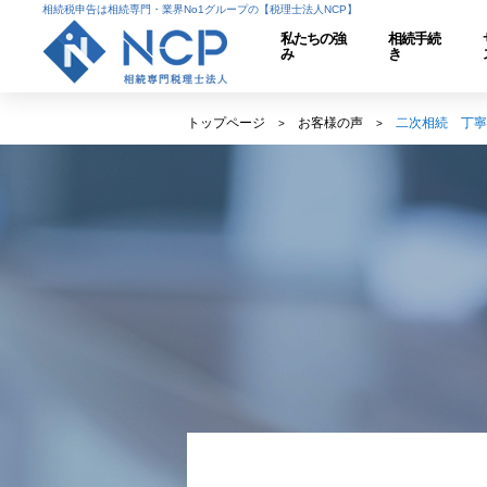
相続税申告は相続専門・業界No1グループの【税理士法人NCP】
私たちの強
相続手続
み
き
トップページ
お客様の声
二次相続 丁