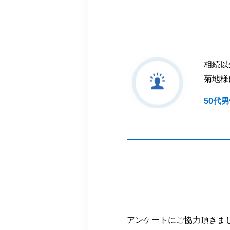
相続以
菊地様
50代
アンケートにご協力頂きま