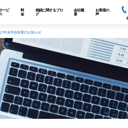
サービ
料
相続に関するブロ
会社概
お客様の
ス
金
グ
要
声
び年末年始休業のお知らせ