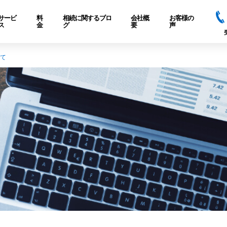
サービ
料
相続に関するブロ
会社概
お客様の
ス
金
グ
要
声
て